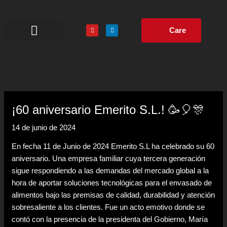
Ir
al
Y
L
contenido
Care
o
i
u
n
t
k
u
e
Líneas de envasado
Proyectos llave en mano
b
d
e
i
n
¡60 aniversario Emerito S.L.! 🥳🎈🎊
14 de junio de 2024
En fecha 11 de Junio de 2024 Emerito S.L ha celebrado su 60
aniversario. Una empresa familiar cuya tercera generación
sigue respondiendo a las demandas del mercado global a la
hora de aportar soluciones tecnológicas para el envasado de
alimentos bajo las premisas de calidad, durabilidad y atención
sobresaliente a los clientes. Fue un acto emotivo donde se
contó con la presencia de la presidenta del Gobierno, María