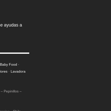
de ayudas a
· Baby Food ·
dores
·
Lavadora
– Pepinillos –