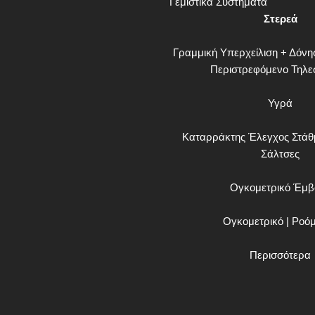
Γεμιστικά Συστήματα
Στερεά
Γραμμική Υπερχείλιση + Δόν
Περιστρεφόμενο Τηλε
Υγρά
Καταρράκτης
Έλεγχος Στά
Σάλτσες
Ογκομετρικό Έμβ
Ογκομετρικό | Ροό
Περισσότερα