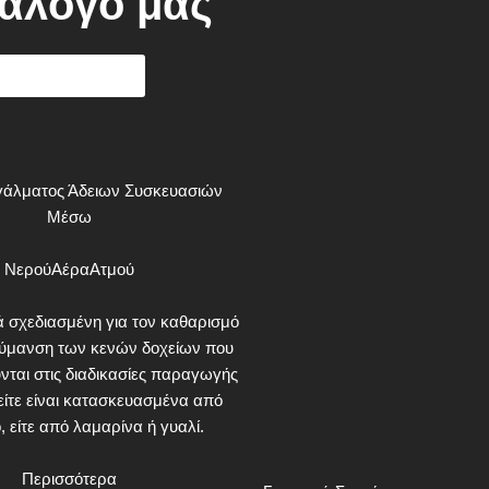
τάλογό μας
Κατεβάστε το
γάλματος Άδειων Συσκευασιών
Μέσω
Νερού
ΑέραΑτμού
ά σχεδιασμένη για τον καθαρισμό
λύμανση των κενών δοχείων που
νται στις διαδικασίες παραγωγής
είτε είναι κατασκευασμένα από
, είτε από λαμαρίνα ή γυαλί.
Περισσότερα