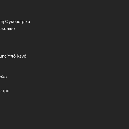
ηση
Ογκομετρικό
σκοπικό
θμης
Υπό Κενό
ολο
μετρο