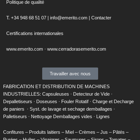
Politique de
qualité
T. +34 948 68 51 07 | info@emerito.com |
Contacter
Certifications internationales
www.emerito.com
·
www.cerradorasemerito.com
Travailler avec nous
FABRICATION ET DISTRIBUTION DE MACHINES
INDUSTRIELLES:
Capsuleuses ·
Detecteur de Vide ·
Depalletiseurs ·
Doseuses ·
Fouler Rotatif ·
Charge et Decharge
de paniers
·
Syst. de lavage et sechage demballages ·
Palletiseurs ·
Nettoyage Demballages vides ·
Lignes
Confitures – Produits laitiers – Miel – Crèmes – Jus – Pâtés –
Purées – Huiles – Vinaigres – Saumures – Sirops – Tomates –